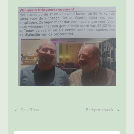
‹
De UiTpas
Bridge midweek
›