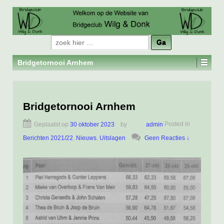
Zoeken
naar:
Bridgetornooi Arnhem
Bridgetornooi Arnhem
Geplaatst op
30 oktober 2023
by
admin
Posted in
Berichten 2021/22
,
Nieuws
,
Uitslagen
Geen Reacties ↓