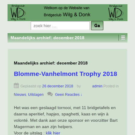
Zoeken
naar:
Maandelijks archief:
december 2018
Maandelijks archief:
december 2018
Blomme-Vanhelmont Trophy 2018
Geplaatst op
26 december 2018
by
admin
Posted in
Nieuws
,
Uitslagen
Geen Reacties ↓
Het was een geslaagd tornooi, met 11 bridgetafels en
daarna aperitief, hapjes, spaghetti, kaas en wijn à
volonté. Met dank aan onze sponsor en voorzitter Bart
Magerman en aan zijn helpers.
Voor de uitslag :
klik hier