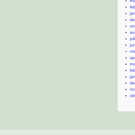
ma
fe
ja
de
no
au
ju
ju
me
ap
ma
fe
ja
de
no
ok