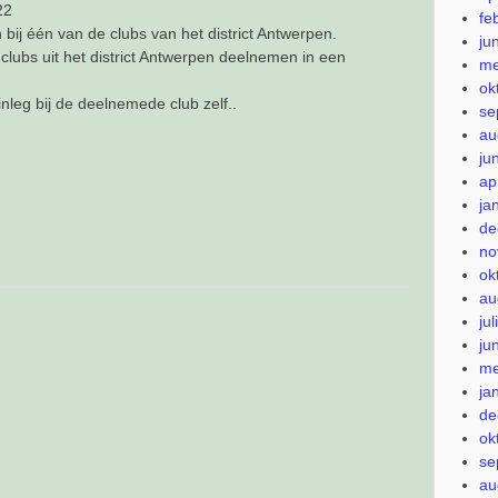
22
fe
 bij één van de clubs van het district Antwerpen.
ju
 clubs uit het district Antwerpen deelnemen in een
me
ok
 inleg bij de deelnemede club zelf..
se
au
ju
ap
ja
de
no
ok
au
ju
ju
me
ja
de
ok
se
au