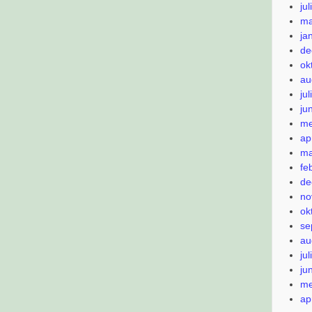
ju
ma
ja
de
ok
au
ju
ju
me
ap
ma
fe
de
no
ok
se
au
ju
ju
me
ap