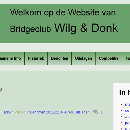
gemene Info
Historiek
Berichten
Uitslagen
Competitie
Fo
22
In 
ma
se
admin
Posted in
Berichten 2021/22
,
Nieuws
,
Uitslagen
1
au
ju
ap