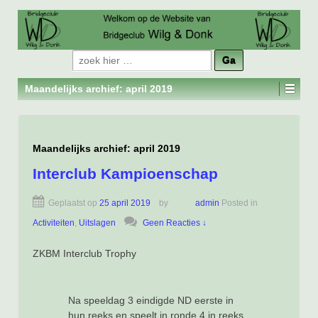
Zoeken
naar:
Maandelijks archief:
april 2019
Maandelijks archief:
april 2019
Interclub Kampioenschap
Geplaatst op
25 april 2019
by
admin
Posted in
Activiteiten
,
Uitslagen
Geen Reacties ↓
ZKBM Interclub Trophy
Na speeldag 3 eindigde ND eerste in
hun reeks en speelt in ronde 4 in reeks