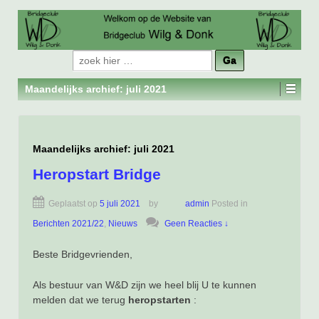
Zoeken
naar:
Maandelijks archief:
juli 2021
Maandelijks archief:
juli 2021
Heropstart Bridge
Geplaatst op
5 juli 2021
by
admin
Posted in
Berichten 2021/22
,
Nieuws
Geen Reacties ↓
Beste Bridgevrienden,
Als bestuur van W&D zijn we heel blij U te kunnen
melden dat we terug
heropstarten
: